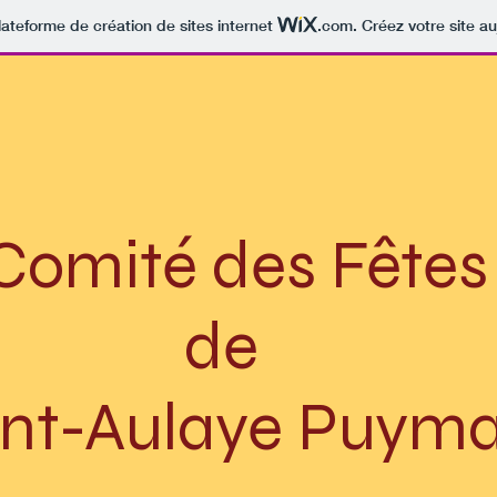
lateforme de création de sites internet
.com
. Créez votre site au
ité des Fêtes
de
nt-Aulaye Puym