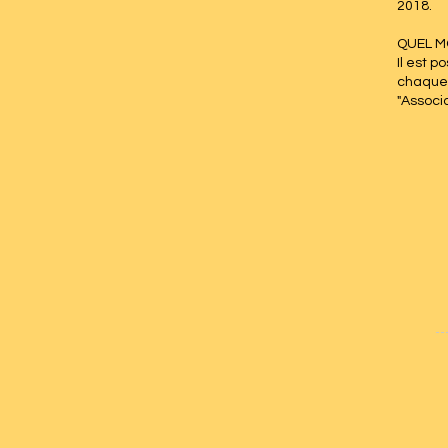
2018.
QUEL M
Il est 
chaque 
"Associ