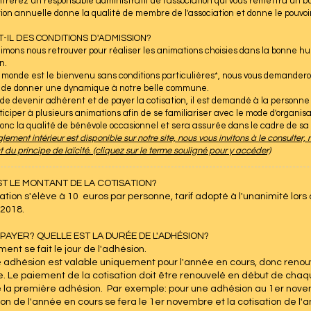
trerez un responsable administratif de l'association qui vous remettra un bu
tion annuelle donne la qualité de membre de l'association et donne le pouvoir
- T-IL DES CONDITIONS D'ADMISSION?
imons nous retrouver pour réaliser les animations choisies dans la bonne h
n.
e monde est le bienvenu sans conditions particulières*, nous vous demanderons
e de donner une dynamique à notre belle commune.
de devenir adhérent et de payer la cotisation, il est demandé à la personne 
ticiper à plusieurs animations afin de se familiariser avec le mode d'organisa
onc la qualité de bénévole occasionnel et sera assurée dans le cadre de sa 
lement intérieur est disponible sur notre site, nous vous invitons à le consulter,
 du principe de laïcité. (cliquez sur le terme souligné pour y accéder)
ST LE MONTANT DE LA COTISATION?
sation s'élève à 10 euros par personne, tarif adopté à l'unanimité lo
 2018.
PAYER? QUELLE EST LA DURÉE DE L'ADHÉSION?
ent se fait le jour de l'adhésion.
adhésion est valable uniquement pour l'année en cours, donc renouv
e. Le paiement de la cotisation doit être renouvelé en début de chaqu
 la première adhésion. Par exemple: pour une adhésion au 1er nove
ion de l'année en cours se fera le 1er novembre et la cotisation de l'