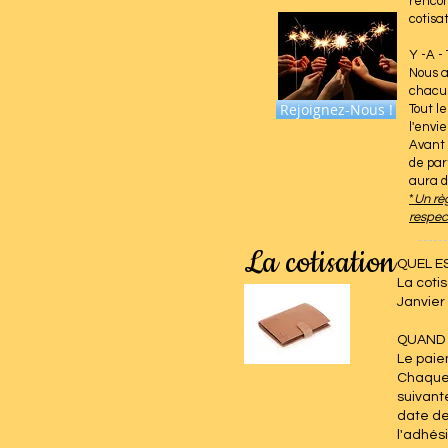
rencon
cotisa
Y -A 
Nous a
chacu
Rejoignez-Nous !
Tout l
l'envi
Avant 
de par
aura d
*
Un règ
respect
La cotisation
QUEL E
La coti
Janvier
QUAND 
Le paiem
Chaque 
suivant
date de
l'adhés