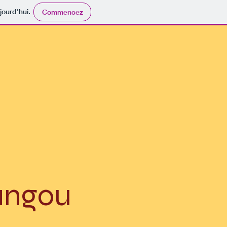
jourd'hui.
Commencez
angou